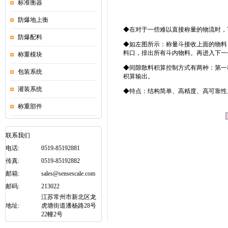
标准衡器
防爆地上衡
◆在对于一些难以直接称量的物流时，
防爆配料
◆如左图所示：称量斗接收上面的物料
料口，排出所有斗内物料。再进入下一
称重模块
◆间隙散料积算控制方式有两种：第一
包装系统
积算输出。
灌装系统
◆特点：结构简单、高精度、高可靠性
称重部件
联系我们
电话:
0519-85192881
传真:
0519-85192882
邮箱:
sales@sensescale.com
邮码:
213022
江苏常州市新北区龙
地址:
虎塘街道潘杨路28号
22幢2号