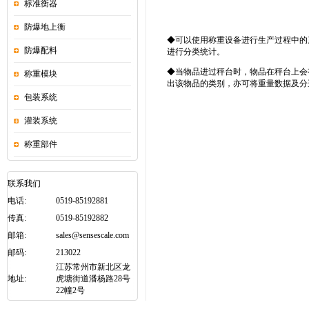
标准衡器
防爆地上衡
◆可以使用称重设备进行生产过程中的
防爆配料
进行分类统计。
◆当物品进过秤台时，物品在秤台上会
称重模块
出该物品的类别，亦可将重量数据及分选
包装系统
灌装系统
称重部件
联系我们
电话:
0519-85192881
传真:
0519-85192882
邮箱:
sales@sensescale.com
邮码:
213022
江苏常州市新北区龙
地址:
虎塘街道潘杨路28号
22幢2号