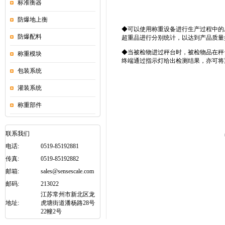
标准衡器
防爆地上衡
◆可以使用称重设备进行生产过程中的
防爆配料
超重品进行分别统计，以达到产品质量
◆当被检物进过秤台时，被检物品在秤
称重模块
终端通过指示灯给出检测结果，亦可将
包装系统
灌装系统
称重部件
联系我们
电话:
0519-85192881
传真:
0519-85192882
邮箱:
sales@sensescale.com
邮码:
213022
江苏常州市新北区龙
地址:
虎塘街道潘杨路28号
22幢2号