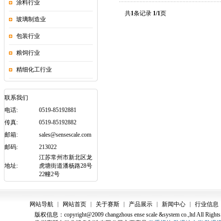
涂料行业
共
1
条记录
1/1
页
玻璃制造业
包装行业
粮饲行业
精细化工行业
联系我们
电话:
0519-85192881
传真:
0519-85192882
邮箱:
sales@sensescale.com
邮码:
213022
江苏常州市新北区龙
地址:
虎塘街道潘杨路28号
22幢2号
网站导航
网站首页
关于赛斯
产品展示
新闻中心
行业信息
版权信息：copyright@2009 changzhous ense scale &system co.,ltd All Rights